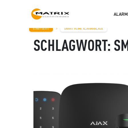
ALARM
MAIN NAVIGATION
>
STARTSEITE
SMART HOME ALARMANLAGE
SCHLAGWORT:
SM