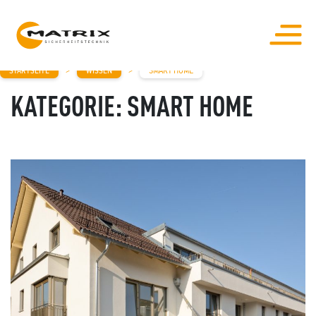
MAIN NAVIGATION
>
>
STARTSEITE
WISSEN
SMART HOME
KATEGORIE:
SMART HOME